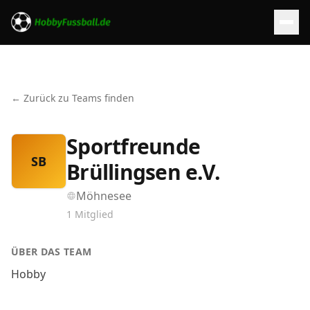
← Zurück zu Teams finden
Sportfreunde
SB
Brüllingsen e.V.
Möhnesee
1
Mitglied
ÜBER DAS TEAM
Hobby