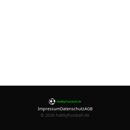
Impressum
Datenschutz
AGB
©
2026
hobbyfussball.de