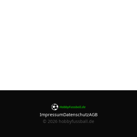
Impressum
Datenschutz
AGB
©
2026
hobbyfussball.de