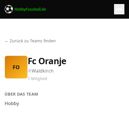
← Zurück zu Teams finden
Fc Oranje
FO
Waldkirch
1
Mitglied
ÜBER DAS TEAM
Hobby