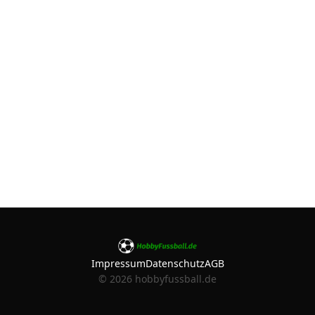
Impressum
Datenschutz
AGB
©
2026
hobbyfussball.de