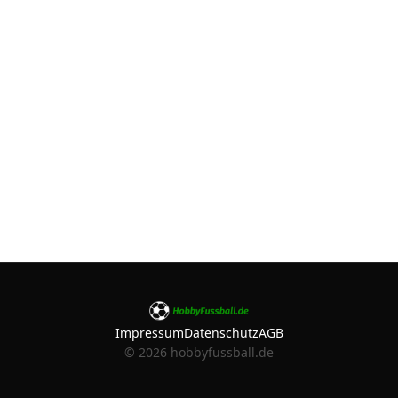
Impressum
Datenschutz
AGB
©
2026
hobbyfussball.de