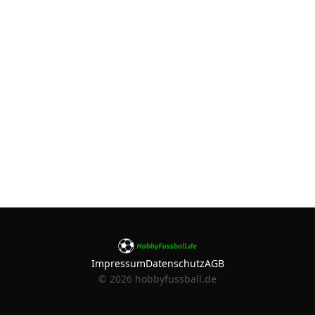
Impressum
Datenschutz
AGB
©
2026
hobbyfussball.de