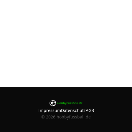
Impressum
Datenschutz
AGB
©
2026
hobbyfussball.de