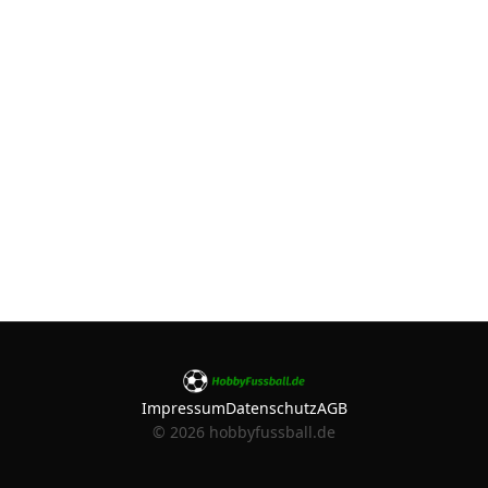
Impressum
Datenschutz
AGB
©
2026
hobbyfussball.de