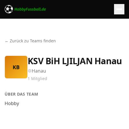
← Zurück zu Teams finden
KSV BiH LJILJAN Hanau
KB
Hanau
1
Mitglied
ÜBER DAS TEAM
Hobby