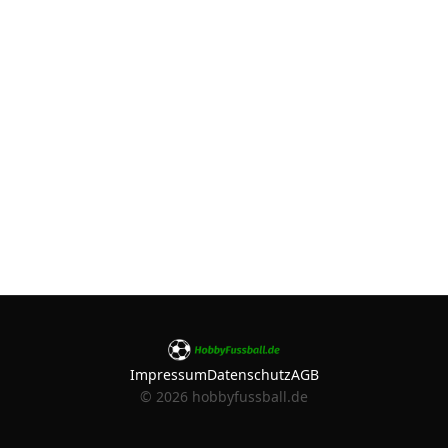
Impressum
Datenschutz
AGB
©
2026
hobbyfussball.de