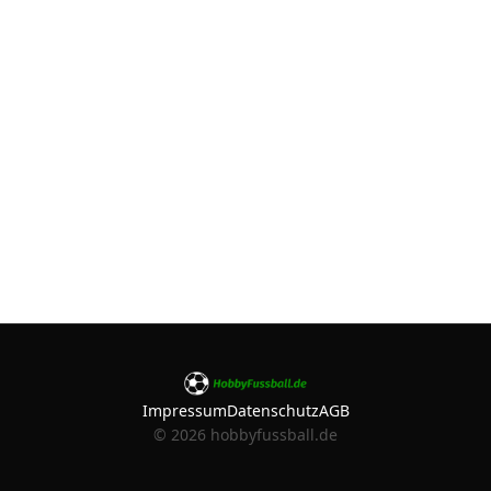
Impressum
Datenschutz
AGB
©
2026
hobbyfussball.de