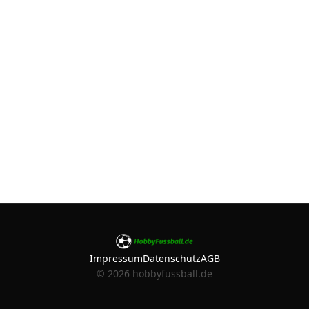
Impressum
Datenschutz
AGB
©
2026
hobbyfussball.de