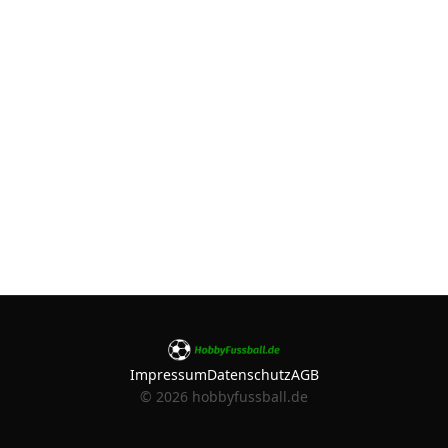
Impressum
Datenschutz
AGB
©
2026
hobbyfussball.de