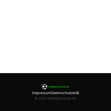
Impressum
Datenschutz
AGB
©
2026
hobbyfussball.de