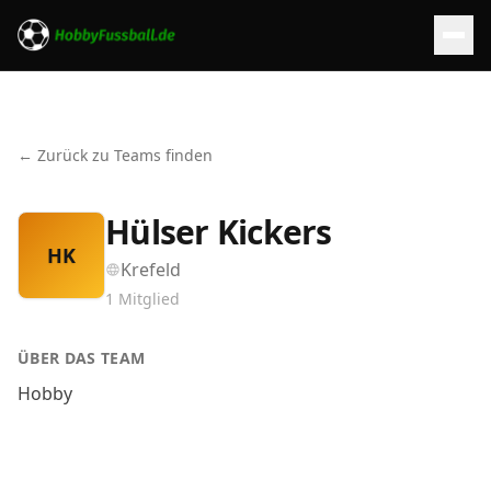
← Zurück zu Teams finden
Hülser Kickers
HK
Krefeld
1
Mitglied
ÜBER DAS TEAM
Hobby