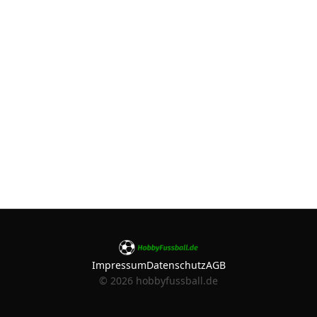
Impressum
Datenschutz
AGB
©
2026
hobbyfussball.de