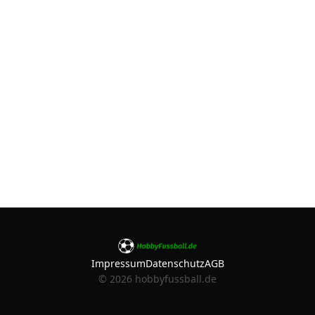
Impressum
Datenschutz
AGB
©
2026
hobbyfussball.de