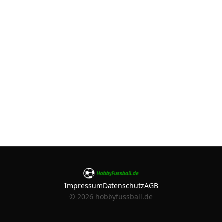
Impressum
Datenschutz
AGB
©
2026
hobbyfussball.de