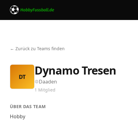
← Zurück zu Teams finden
Dynamo Tresen
DT
Daaden
1
Mitglied
ÜBER DAS TEAM
Hobby