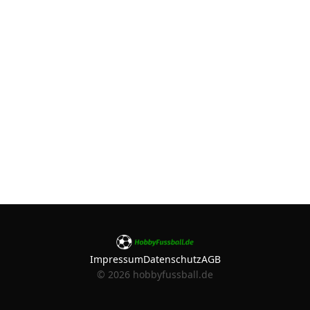
Impressum
Datenschutz
AGB
©
2026
hobbyfussball.de