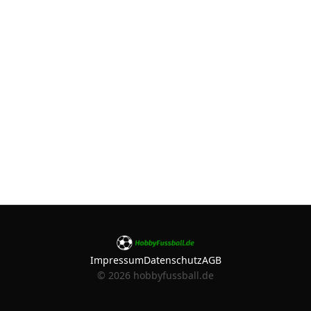
Impressum
Datenschutz
AGB
©
2026
hobbyfussball.de