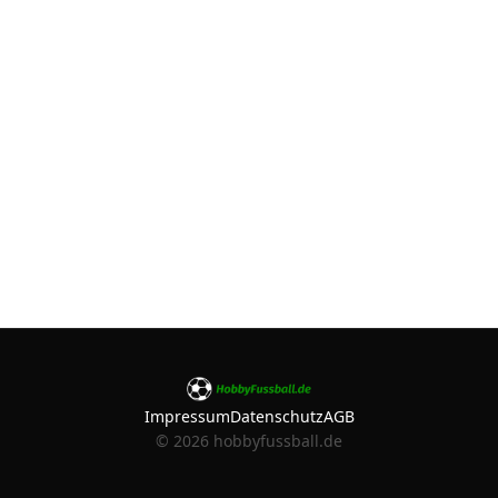
Impressum
Datenschutz
AGB
©
2026
hobbyfussball.de