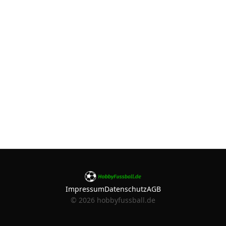
Impressum
Datenschutz
AGB
©
2026
hobbyfussball.de