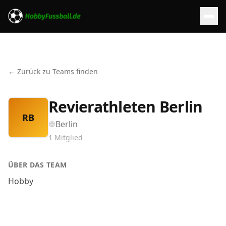
← Zurück zu Teams finden
Revierathleten Berlin
RB
Berlin
1
Mitglied
ÜBER DAS TEAM
Hobby