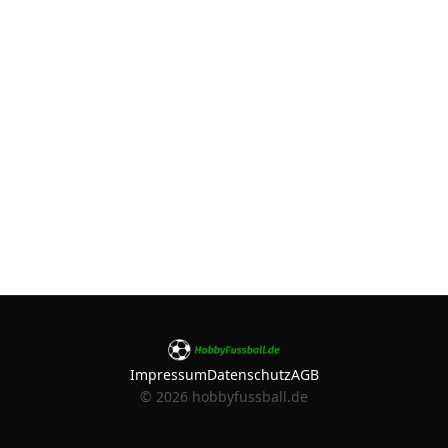
Impressum
Datenschutz
AGB
©
2026
hobbyfussball.de