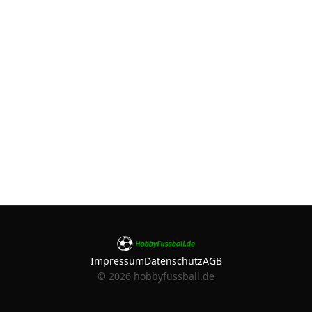
Impressum
Datenschutz
AGB
©
2026
hobbyfussball.de