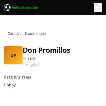
← Zurück zu Teams finden
Don Promillos
DP
Trebur
1
Mitglied
ÜBER DAS TEAM
Hobby