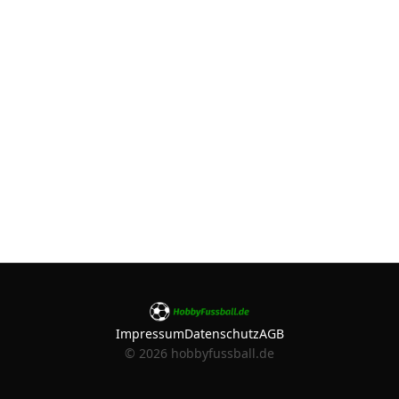
Impressum
Datenschutz
AGB
©
2026
hobbyfussball.de