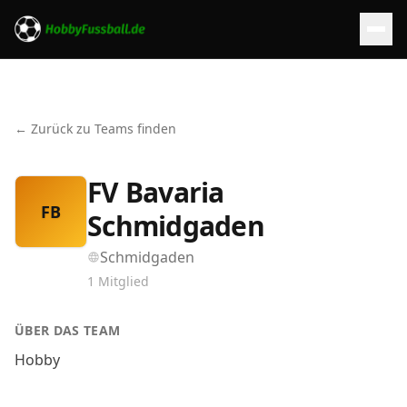
← Zurück zu Teams finden
FV Bavaria
FB
Schmidgaden
Schmidgaden
1
Mitglied
ÜBER DAS TEAM
Hobby