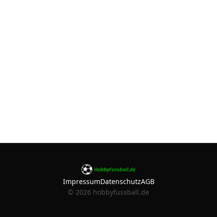
Impressum
Datenschutz
AGB
©
2026
hobbyfussball.de