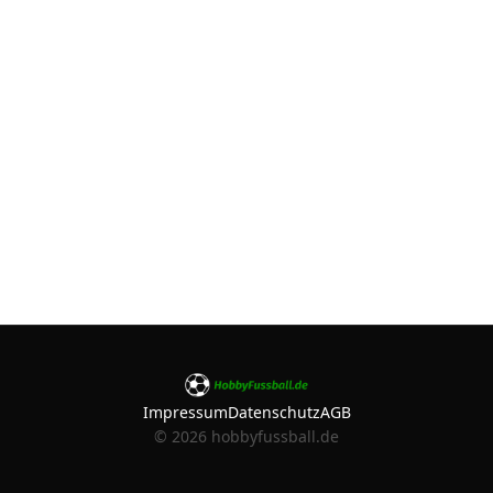
Impressum
Datenschutz
AGB
©
2026
hobbyfussball.de