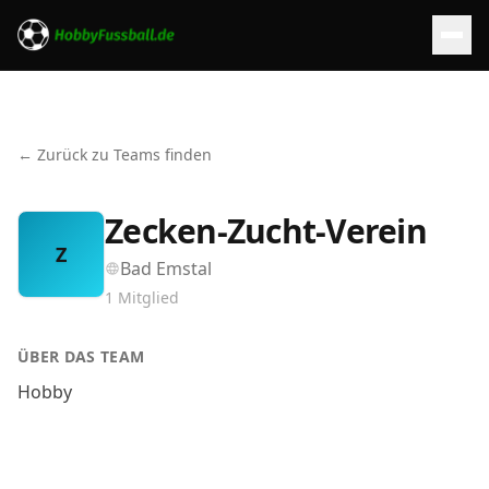
← Zurück zu Teams finden
Zecken-Zucht-Verein
Z
Bad Emstal
1
Mitglied
ÜBER DAS TEAM
Hobby