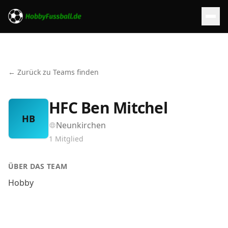
← Zurück zu Teams finden
HFC Ben Mitchel
HB
Neunkirchen
1
Mitglied
ÜBER DAS TEAM
Hobby