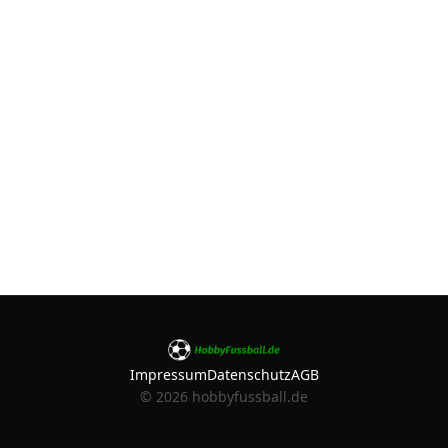
Impressum
Datenschutz
AGB
©
2026
hobbyfussball.de