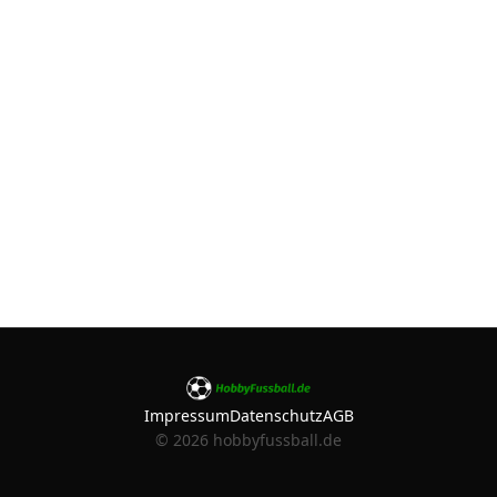
Impressum
Datenschutz
AGB
©
2026
hobbyfussball.de