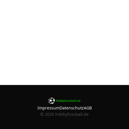
Impressum
Datenschutz
AGB
©
2026
hobbyfussball.de