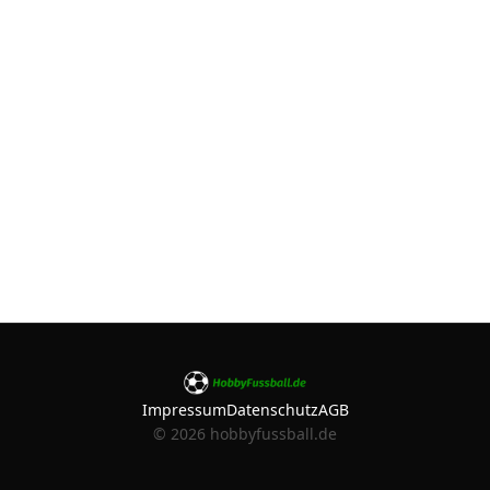
Impressum
Datenschutz
AGB
©
2026
hobbyfussball.de