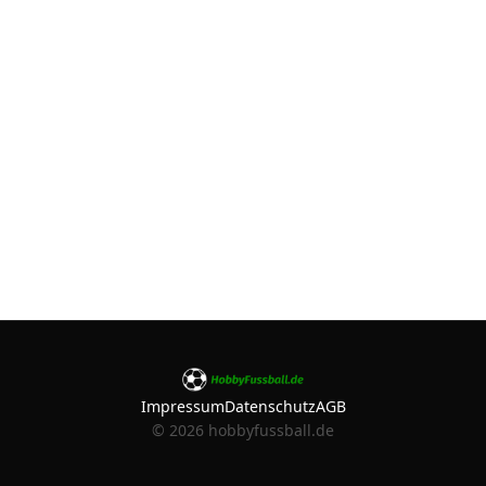
Impressum
Datenschutz
AGB
©
2026
hobbyfussball.de