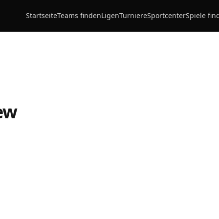
Startseite
Teams finden
Ligen
Turniere
Sportcenter
Spiele fin
ew