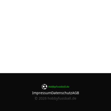
Impressum
Datenschutz
AGB
©
2026
hobbyfussball.de