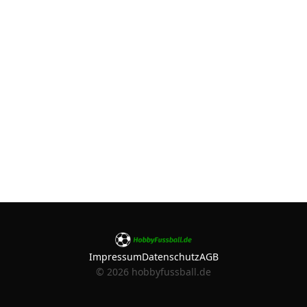
Impressum
Datenschutz
AGB
©
2026
hobbyfussball.de