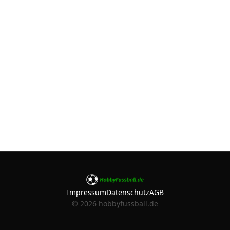
Impressum
Datenschutz
AGB
©
2026
hobbyfussball.de