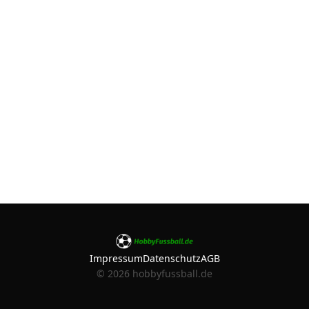
Impressum
Datenschutz
AGB
©
2026
hobbyfussball.de