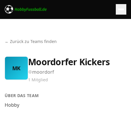
← Zurück zu Teams finden
Moordorfer Kickers
MK
moordorf
1
Mitglied
ÜBER DAS TEAM
Hobby