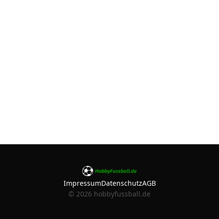
Impressum
Datenschutz
AGB
©
2026
hobbyfussball.de