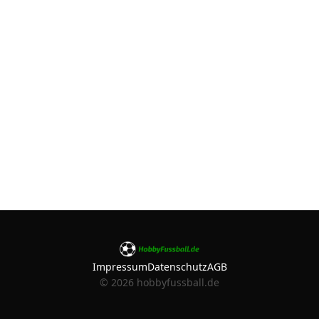
Impressum
Datenschutz
AGB
©
2026
hobbyfussball.de