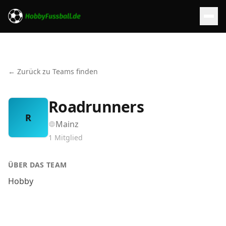
← Zurück zu Teams finden
Roadrunners
R
Mainz
1
Mitglied
ÜBER DAS TEAM
Hobby