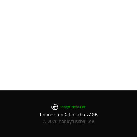
Impressum
Datenschutz
AGB
©
2026
hobbyfussball.de