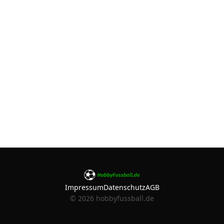
Impressum
Datenschutz
AGB
©
2026
hobbyfussball.de