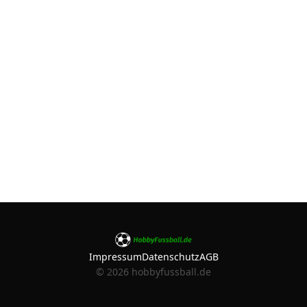
Impressum
Datenschutz
AGB
©
2026
hobbyfussball.de