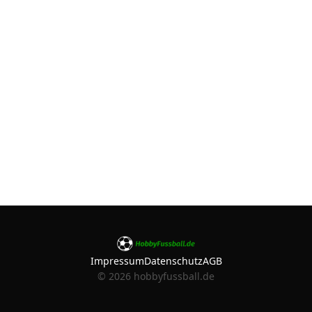
Impressum
Datenschutz
AGB
©
2026
hobbyfussball.de