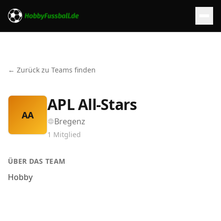
← Zurück zu Teams finden
APL All-Stars
AA
Bregenz
1
Mitglied
ÜBER DAS TEAM
Hobby