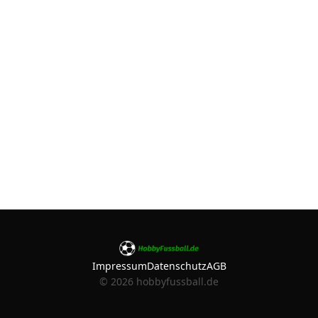
Impressum
Datenschutz
AGB
©
2026
hobbyfussball.de