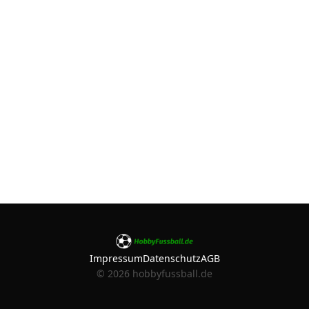
Impressum
Datenschutz
AGB
©
2026
hobbyfussball.de