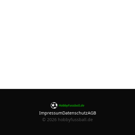
Impressum
Datenschutz
AGB
©
2026
hobbyfussball.de