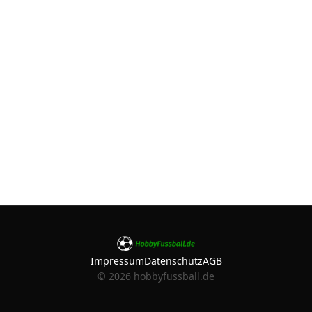
Impressum
Datenschutz
AGB
©
2026
hobbyfussball.de