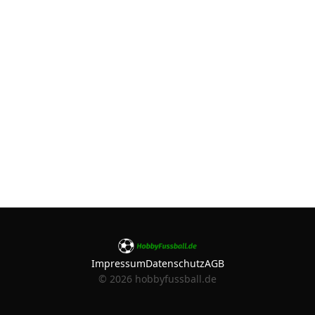
Impressum
Datenschutz
AGB
©
2026
hobbyfussball.de