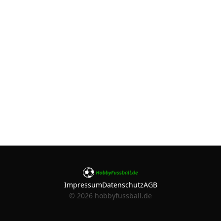
Impressum
Datenschutz
AGB
©
2026
hobbyfussball.de