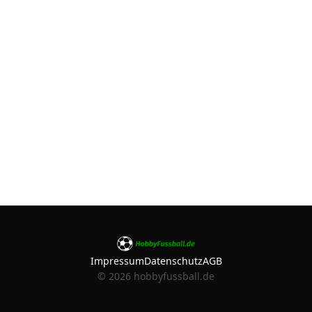
Impressum
Datenschutz
AGB
©
2026
hobbyfussball.de