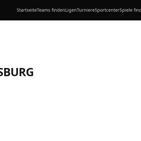
Startseite
Teams finden
Ligen
Turniere
Sportcenter
Spiele fin
SBURG