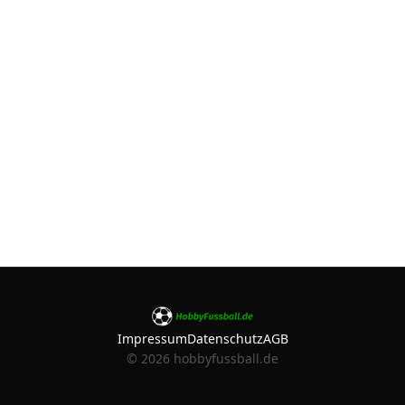
Impressum
Datenschutz
AGB
©
2026
hobbyfussball.de